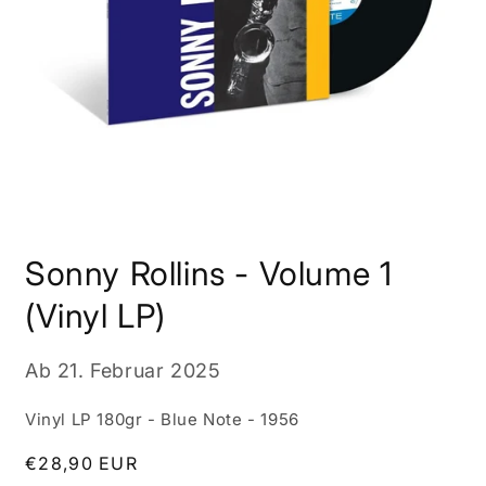
Medien
1
Sonny Rollins - Volume 1
in
Modal
öffnen
(Vinyl LP)
Ab
21. Februar 2025
Vinyl LP 180gr - Blue Note - 1956
Normaler
€28,90 EUR