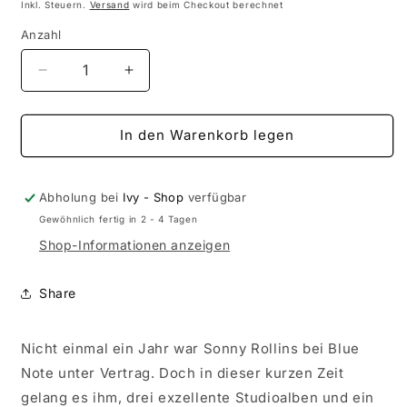
Preis
Inkl. Steuern.
Versand
wird beim Checkout berechnet
Anzahl
Anzahl
Verringere
Erhöhe
die
die
Menge
Menge
für
für
In den Warenkorb legen
Sonny
Sonny
Rollins
Rollins
-
-
Abholung bei
Ivy - Shop
verfügbar
Volume
Volume
Gewöhnlich fertig in 2 - 4 Tagen
1
1
Shop-Informationen anzeigen
(Vinyl
(Vinyl
LP)
LP)
Share
Nicht einmal ein Jahr war Sonny Rollins bei Blue
Note unter Vertrag. Doch in dieser kurzen Zeit
gelang es ihm, drei exzellente Studioalben und ein