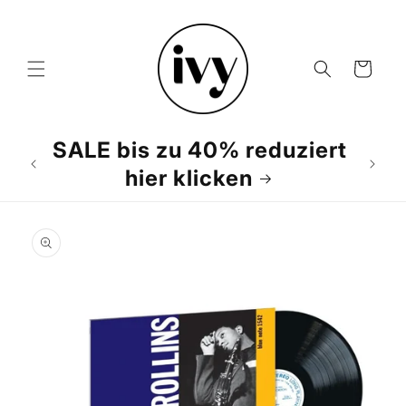
Direkt
zum
Inhalt
Warenkorb
SALE bis zu 40% reduziert
hier klicken
duktinformationen
ingen