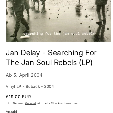
Medien
1
Jan Delay - Searching For
in
Modal
öffnen
The Jan Soul Rebels (LP)
Ab
5. April 2004
Vinyl LP - Buback - 2004
Normaler
€19,00 EUR
Preis
Inkl. Steuern.
Versand
wird beim Checkout berechnet
Anzahl
Anzahl