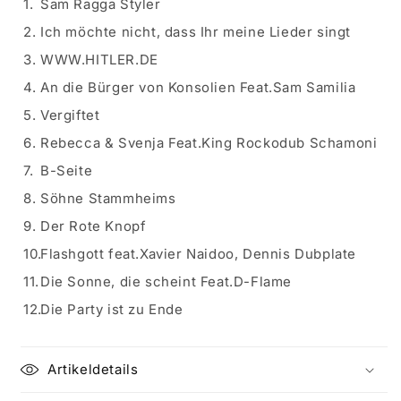
1.
Sam Ragga Styler
2.
Ich möchte nicht, dass Ihr meine Lieder singt
3.
WWW.HITLER.DE
4.
An die Bürger von Konsolien Feat.Sam Samilia
5.
Vergiftet
6.
Rebecca & Svenja Feat.King Rockodub Schamoni
7.
B-Seite
8.
Söhne Stammheims
9.
Der Rote Knopf
10.
Flashgott feat.Xavier Naidoo, Dennis Dubplate
11.
Die Sonne, die scheint Feat.D-Flame
12.
Die Party ist zu Ende
Artikeldetails