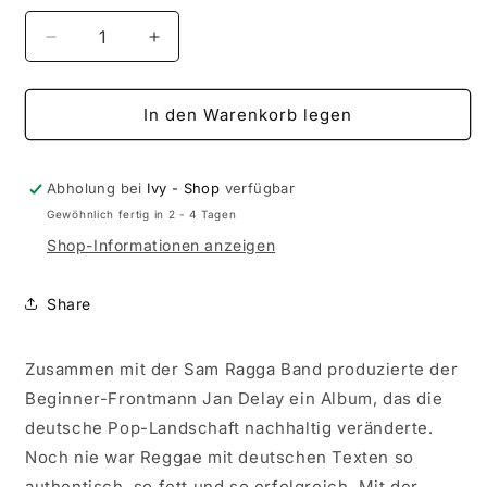
Verringere
Erhöhe
die
die
Menge
Menge
für
für
In den Warenkorb legen
Jan
Jan
Delay
Delay
-
-
Abholung bei
Ivy - Shop
verfügbar
Searching
Searching
Gewöhnlich fertig in 2 - 4 Tagen
For
For
Shop-Informationen anzeigen
The
The
Jan
Jan
Soul
Soul
Share
Rebels
Rebels
(LP)
(LP)
Zusammen mit der Sam Ragga Band produzierte der
Beginner-Frontmann Jan Delay ein Album, das die
deutsche Pop-Landschaft nachhaltig veränderte.
Noch nie war Reggae mit deutschen Texten so
authentisch, so fett und so erfolgreich. Mit der