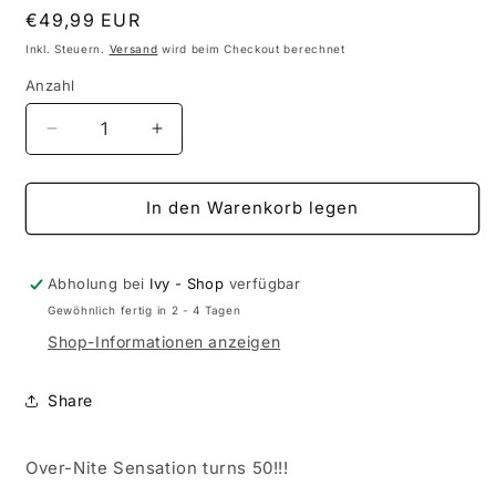
Normaler
€49,99 EUR
Preis
Inkl. Steuern.
Versand
wird beim Checkout berechnet
Anzahl
Anzahl
Verringere
Erhöhe
die
die
Menge
Menge
für
für
In den Warenkorb legen
Frank
Frank
Zappa
Zappa
-
-
Abholung bei
Ivy - Shop
verfügbar
Over-
Over-
Gewöhnlich fertig in 2 - 4 Tagen
Nite
Nite
Shop-Informationen anzeigen
Sensation
Sensation
(50TH
(50TH
Anniversary,
Anniversary,
Share
2LP)
2LP)
Over-Nite Sensation turns 50!!!