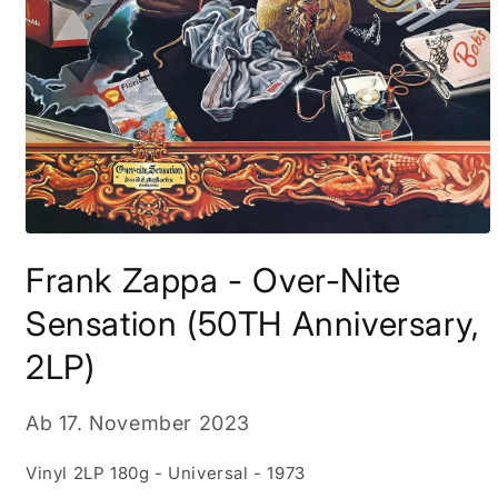
Medien
1
Frank Zappa - Over-Nite
in
Modal
öffnen
Sensation (50TH Anniversary,
2LP)
Ab
17. November 2023
Vinyl 2LP 180g - Universal - 1973