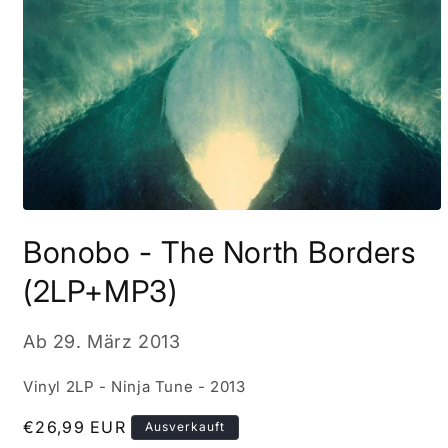
Medien
1
Bonobo - The North Borders
in
Modal
öffnen
(2LP+MP3)
Ab
29. März 2013
Vinyl 2LP - Ninja Tune - 2013
Normaler
€26,99 EUR
Ausverkauft