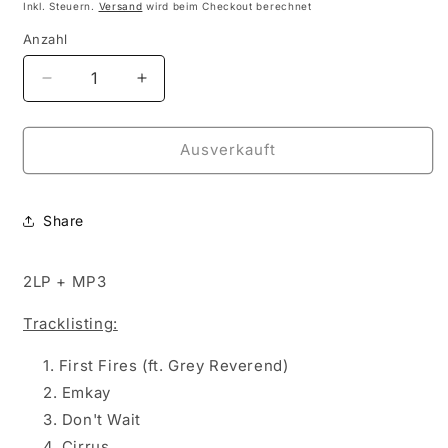
Preis
Inkl. Steuern.
Versand
wird beim Checkout berechnet
Anzahl
Anzahl
Verringere
Erhöhe
die
die
Menge
Menge
für
für
Ausverkauft
Bonobo
Bonobo
-
-
The
The
Share
North
North
Borders
Borders
(2LP+MP3)
(2LP+MP3)
2LP + MP3
Tracklisting:
First Fires (ft. Grey Reverend)
Emkay
Don't Wait
Cirrus